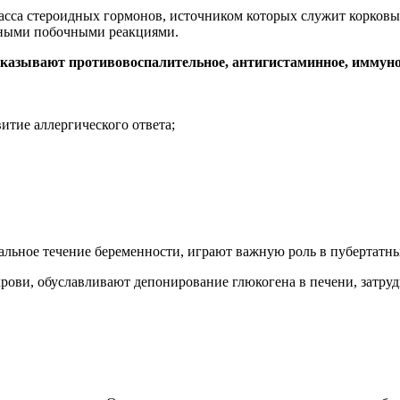
сса стероидных гормонов, источником которых служит корковы
ьными побочными реакциями.
казывают противовоспалительное, антигистаминное, иммуно
тие аллергического ответа;
льное течение беременности, играют важную роль в пубертатны
рови, обуславливают депонирование глюкогена в печени, затру