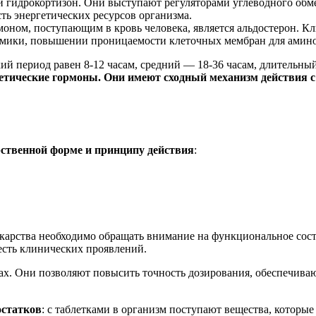
и гидрокортизон. Они выступают регуляторами углеводного об
ть энергетических ресурсов организма.
оном, поступающим в кровь человека, является альдостерон. К
амики, повышении проницаемости клеточных мембран для амино
ий период равен 8-12 часам, средний — 18-36 часам, длительн
етические гормоны. Они имеют сходный механизм действия 
рственной форме и принципу действия
:
карства необходимо обращать внимание на функциональное сост
жесть клинических проявлений.
мах. Они позволяют повысить точность дозирования, обеспечив
остатков
: с таблетками в организм поступают вещества, которы