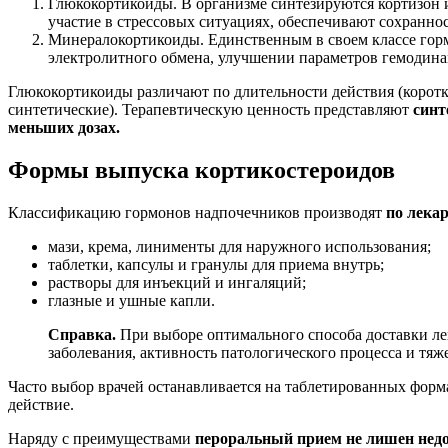
Глюкокортикоиды. В организме синтезируются кортизон 
участие в стрессовых ситуациях, обеспечивают сохраннос
Минералокортикоиды. Единственным в своем классе горм
электролитного обмена, улучшении параметров гемодин
Глюкокортикоиды различают по длительности действия (коротк
синтетические). Терапевтическую ценность представляют
синт
меньших дозах.
Формы выпуска кортикостероидов
Классификацию гормонов надпочечников производят
по лека
мази, крема, линименты для наружного использования;
таблетки, капсулы и гранулы для приема внутрь;
растворы для инъекций и ингаляций;
глазные и ушные капли.
Справка.
При выборе оптимального способа доставки ле
заболевания, активность патологического процесса и тя
Часто выбор врачей останавливается на таблетированных фор
действие.
Наряду с преимуществами
пероральный прием не лишен нед