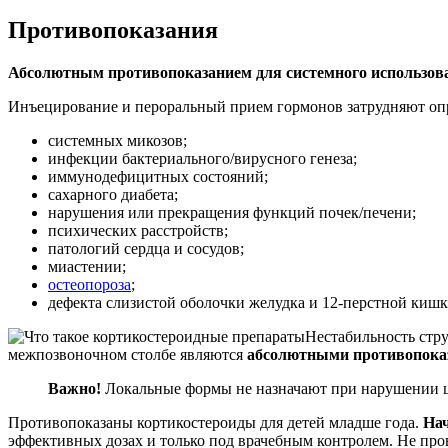
Противопоказания
Абсолютным противопоказанием для системного использова
Инъецирование и пероральный прием гормонов затрудняют опр
системных микозов;
инфекции бактериального/вирусного генеза;
иммунодефицитных состояний;
сахарного диабета;
нарушения или прекращения функций почек/печени;
психических расстройств;
патологий сердца и сосудов;
миастении;
остеопороза
;
дефекта слизистой оболочки желудка и 12-перстной кишк
Нестабильность стр
межпозвоночном столбе являются
абсолютными противопоказ
Важно!
Локальные формы не назначают при нарушении цел
Противопоказаны кортикостероиды для детей младше года.
Нач
эффективных дозах и только под врачебным контролем. Не пр