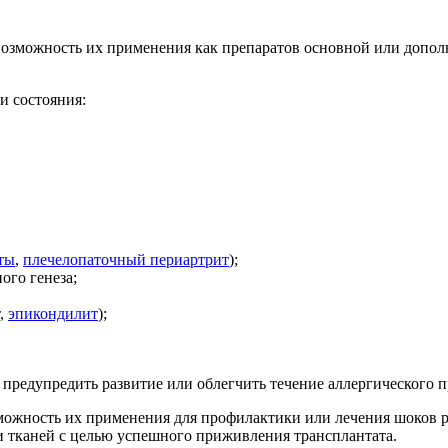
озможность их применения как препаратов основной или допол
и состояния:
ты
,
плечелопаточный периартрит
);
ого генеза;
т,
эпикондилит
);
предупредить развитие или облегчить течение аллергического п
можность их применения для профилактики или лечения шоков 
 тканей с целью успешного приживления трансплантата.