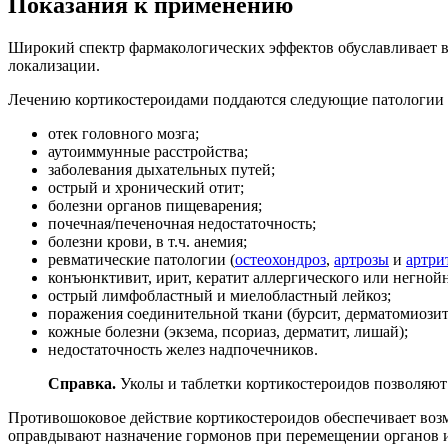
Показания к применению
Широкий спектр фармакологических эффектов обуславливает в
локализации.
Лечению кортикостероидами поддаются следующие патологии 
отек головного мозга;
аутоиммунные расстройства;
заболевания дыхательных путей;
острый и хронический отит;
болезни органов пищеварения;
почечная/печеночная недостаточность;
болезни крови, в т.ч. анемия;
ревматические патологии (
остеохондроз
,
артрозы
и
артри
конъюнктивит, ирит, кератит аллергического или негнойн
острый лимфобластный и миелобластный лейкоз;
поражения соединительной ткани (бурсит, дерматомиози
кожные болезни (экзема, псориаз, дерматит, лишай);
недостаточность желез надпочечников.
Справка.
Уколы и таблетки кортикостероидов позволяют 
Противошоковое действие кортикостероидов обеспечивает воз
оправдывают назначение гормонов при перемещении органов и