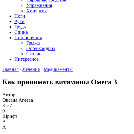
Упражнения
Хирургия
Ноги
Руки
Грудь
Спина
Позвоночник
Грыжа
Остеохондроз
Сколиоз
Интересное
Главная
›
Лечение
›
Медикаменты
Как принимать витамины Омега 3
Автор
Оксана Агеева
3127
0
Шрифт
А
А