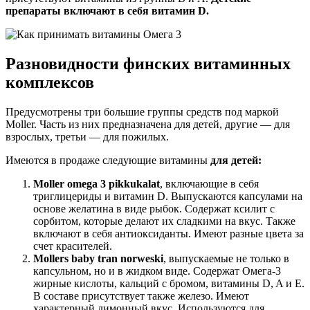
препараты включают в себя витамин D.
Разновидности финских витаминных
комплексов
Предусмотрены три большие группы средств под маркой
Moller. Часть из них предназначена для детей, другие — для
взрослых, третьи — для пожилых.
Имеются в продаже следующие витамины
для детей:
Moller omega 3 pikkukalat
, включающие в себя
триглицериды и витамин D. Выпускаются капсулами на
основе желатина в виде рыбок. Содержат ксилит с
сорбитом, которые делают их сладкими на вкус. Также
включают в себя антиоксиданты. Имеют разные цвета за
счет красителей.
Mollers baby tran norweski
, выпускаемые не только в
капсульном, но и в жидком виде. Содержат Омега-3
жирные кислоты, кальций с бромом, витамины D, A и Е.
В составе присутствует также железо. Имеют
характерный лимонный вкус. Используются для