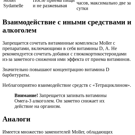
Moller
После приема пищи
часов, максимально две за
Sydamelle
и не разжевывая
сутки
Взаимодействие с иными средствами и
алкоголем
Запрещается сочетать витаминные комплексы Moller с
препаратами, включающими в себя витамины D, А. Не
рекомендуется сочетать добавки с глюкокортикостероидами
из-за заметного снижения ими эффекта от приема витаминов.
Значительно повышают концентрацию витамина D
барбитураты.
Неблагоприятно взаимодействие средств с «Тетрациклином».
Внимание!
Запрещается запивать витамины
Омега-3 алкоголем. Он заметно снижает их
действие на организм.
Аналоги
Имеется множество заменителей Moller, обладающих