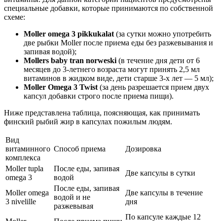
специальные добавки, которые принимаются по собственной
схеме:
Moller omega 3 pikkukalat
(за сутки можно употребить
две рыбки Moller после приема еды без разжевывания и
запивая водой);
Mollers baby tran norweski
(в течение дня дети от 6
месяцев до 3-летнего возраста могут принять 2,5 мл
витаминов в жидком виде, дети старше 3-х лет — 5 мл);
Moller Omega 3 Twist
(за день разрешается прием двух
капсул добавки строго после приема пищи).
Ниже представлена таблица, поясняющая, как принимать
финский рыбий жир в капсулах пожилым людям.
Вид
витаминного
Способ приема
Дозировка
комплекса
Moller tupla
После еды, запивая
Две капсулы в сутки
omega 3
водой
После еды, запивая
Moller omega
Две капсулы в течение
водой и не
3 nivelille
дня
разжевывая
По капсуле каждые 12