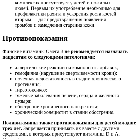
комплексах присутствует у детей и пожилых
людей. Первым их употребление необходимо для
профилактики рахита и ускорения роста костей,
вторым — для предотвращения появления
тромбов и замедления старения кожи.
Противопоказания
Финские витамины Омега-3
не рекомендуется назначать
пациентам со следующими патологиями:
аллергические реакции на компоненты добавок;
гемофилия (нарушение свертываемости крови);
почечная недостаточность в стадии хронического
протекания;
тиреотоксикоз;
тяжелые заболевания печени, сердца и желчного
пузыря;
обострение хронического панкреатита;
хронический холецистит в стадии обострения.
Поливитамины также противопоказаны для детей младше
трех лет.
Запрещается принимать их вместе с другими
средствами, в которых присутствуют витамины D и А.