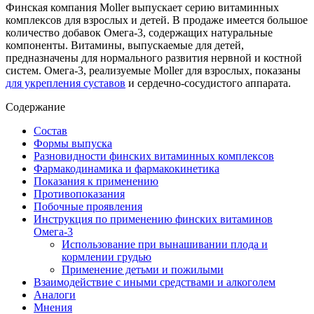
Финская компания Moller выпускает серию витаминных
комплексов для взрослых и детей. В продаже имеется большое
количество добавок Омега-3, содержащих натуральные
компоненты. Витамины, выпускаемые для детей,
предназначены для нормального развития нервной и костной
систем. Омега-3, реализуемые Moller для взрослых, показаны
для укрепления суставов
и сердечно-сосудистого аппарата.
Содержание
Состав
Формы выпуска
Разновидности финских витаминных комплексов
Фармакодинамика и фармакокинетика
Показания к применению
Противопоказания
Побочные проявления
Инструкция по применению финских витаминов
Омега-3
Использование при вынашивании плода и
кормлении грудью
Применение детьми и пожилыми
Взаимодействие с иными средствами и алкоголем
Аналоги
Мнения