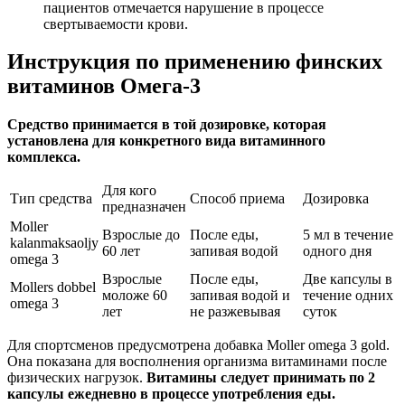
пациентов отмечается нарушение в процессе
свертываемости крови.
Инструкция по применению финских
витаминов Омега-3
Средство принимается в той дозировке, которая
установлена для конкретного вида витаминного
комплекса.
Для кого
Тип средства
Способ приема
Дозировка
предназначен
Moller
Взрослые до
После еды,
5 мл в течение
kalanmaksaoljy
60 лет
запивая водой
одного дня
omega 3
Взрослые
После еды,
Две капсулы в
Mollers dobbel
моложе 60
запивая водой и
течение одних
omega 3
лет
не разжевывая
суток
Для спортсменов предусмотрена добавка Moller omega 3 gold.
Она показана для восполнения организма витаминами после
физических нагрузок.
Витамины следует принимать по 2
капсулы ежедневно в процессе употребления еды.