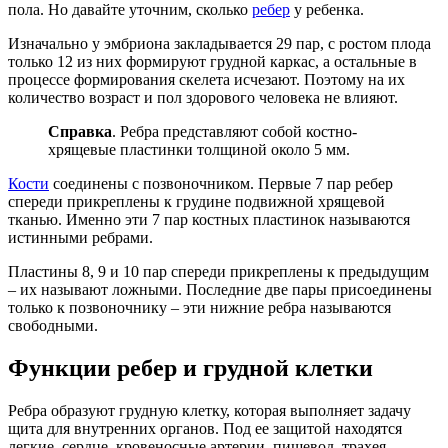
пола. Но давайте уточним, сколько
ребер
у ребенка.
Изначально у эмбриона закладывается 29 пар, с ростом плода
только 12 из них формируют грудной каркас, а остальные в
процессе формирования скелета исчезают. Поэтому на их
количество возраст и пол здорового человека не влияют.
Справка
. Ребра представляют собой костно-
хрящевые пластинки толщиной около 5 мм.
Кости
соединены с позвоночником. Первые 7 пар ребер
спереди прикреплены к грудине подвижной хрящевой
тканью. Именно эти 7 пар костных пластинок называются
истинными ребрами.
Пластины 8, 9 и 10 пар спереди прикреплены к предыдущим
– их называют ложными. Последние две пары присоединены
только к позвоночнику – эти нижние ребра называются
свободными.
Функции ребер и грудной клетки
Ребра образуют грудную клетку, которая выполняет задачу
щита для внутренних органов. Под ее защитой находятся
легкие, сердце, кровеносные артерии, пищевод, трахея,