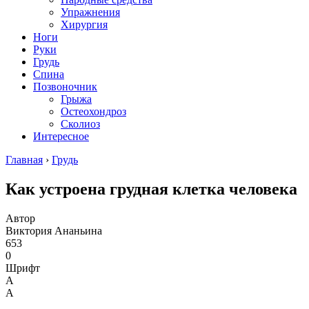
Упражнения
Хирургия
Ноги
Руки
Грудь
Спина
Позвоночник
Грыжа
Остеохондроз
Сколиоз
Интересное
Главная
›
Грудь
Как устроена грудная клетка человека
Автор
Виктория Ананьина
653
0
Шрифт
А
А