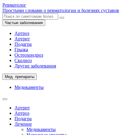
Ревматолог
Простыми словами о ревматологии и болезнях суставов
Частые заболевания
Артроз
Артрит
Подагра
Грыжа
Остеохондроз
Сколиоз
Другие заболевания
Мед. препараты
Медикаменты
Артрит
Артроз
Подагра
Лечение
Медикаменты
Народные средства