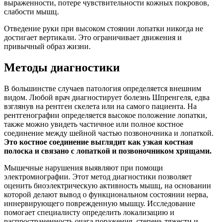
выраженности, потере чувствительности кожных покровов,
слабости мышц.
Отведение руки при высоком стоянии лопатки никогда не
достигает вертикали. Это ограничивает движения и
привычный образ жизни.
Методы диагностики
В большинстве случаев патология определяется внешним
видом. Любой врач диагностирует болезнь Шпренгеля, едва
взглянув на рентген скелета или на самого пациента. На
рентгенографии определяется высокое положение лопатки,
также можно увидеть частичное или полное костное
соединение между шейной частью позвоночника и лопаткой.
Это костное соединение выглядит как узкая костная
полоска и связано с лопаткой и позвоночником хрящами.
Мышечные нарушения выявляют при помощи
электромиографии. Этот метод диагностики позволяет
оценить биоэлектрическую активность мышц, на основании
которой делают вывод о функциональном состоянии нерва,
иннервирующего поврежденную мышцу. Исследование
помогает специалисту определить локализацию и
распространенность очага поражения, степень тяжести и