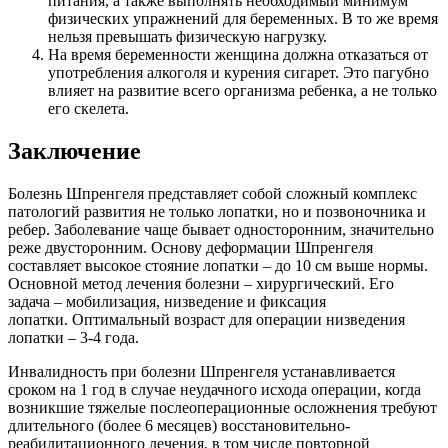
питания, а также выполнять необходимый минимум
физических упражнений для беременных. В то же время
нельзя превышать физическую нагрузку.
На время беременности женщина должна отказаться от
употребления алкоголя и курения сигарет. Это пагубно
влияет на развитие всего организма ребенка, а не только
его скелета.
Заключение
Болезнь Шпренгеля представляет собой сложный комплекс
патологий развития не только лопатки, но и позвоночника и
ребер. Заболевание чаще бывает односторонним, значительно
реже двусторонним. Основу деформации Шпренгеля
составляет высокое стояние лопатки – до 10 см выше нормы.
Основной метод лечения болезни – хирургический. Его
задача – мобилизация, низведение и фиксация
лопатки. Оптимальный возраст для операции низведения
лопатки – 3-4 года.
Инвалидность при болезни Шпренгеля устанавливается
сроком на 1 год в случае неудачного исхода операции, когда
возникшие тяжелые послеоперационные осложнения требуют
длительного (более 6 месяцев) восстановительно-
реабилитационного лечения, в том числе повторной