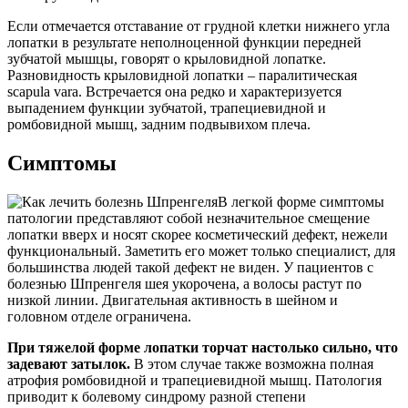
Если отмечается отставание от грудной клетки нижнего угла
лопатки в результате неполноценной функции передней
зубчатой мышцы, говорят о крыловидной лопатке.
Разновидность крыловидной лопатки – паралитическая
scapula vara. Встречается она редко и характеризуется
выпадением функции зубчатой, трапециевидной и
ромбовидной мышц, задним подвывихом плеча.
Симптомы
В легкой форме симптомы
патологии представляют собой незначительное смещение
лопатки вверх и носят скорее косметический дефект, нежели
функциональный. Заметить его может только специалист, для
большинства людей такой дефект не виден. У пациентов с
болезнью Шпренгеля шея укорочена, а волосы растут по
низкой линии. Двигательная активность в шейном и
головном отделе ограничена.
При тяжелой форме лопатки торчат настолько сильно, что
задевают затылок.
В этом случае также возможна полная
атрофия ромбовидной и трапециевидной мышц. Патология
приводит к болевому синдрому разной степени