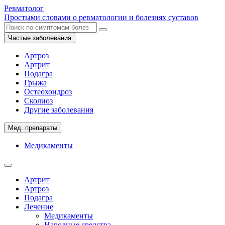
Ревматолог
Простыми словами о ревматологии и болезнях суставов
Частые заболевания
Артроз
Артрит
Подагра
Грыжа
Остеохондроз
Сколиоз
Другие заболевания
Мед. препараты
Медикаменты
Артрит
Артроз
Подагра
Лечение
Медикаменты
Народные средства