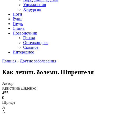
Упражнения
Хирургия
Ноги
Руки
Грудь
Спина
Позвоночник
Грыжа
Остеохондроз
Сколиоз
Интересное
Главная
›
Другие заболевания
Как лечить болезнь Шпренгеля
Автор
Кристина Диденко
455
0
Шрифт
А
А