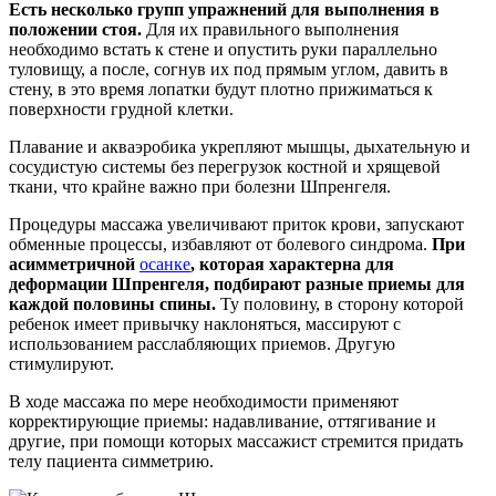
Есть несколько групп упражнений для выполнения в
положении стоя.
Для их правильного выполнения
необходимо встать к стене и опустить руки параллельно
туловищу, а после, согнув их под прямым углом, давить в
стену, в это время лопатки будут плотно прижиматься к
поверхности грудной клетки.
Плавание и акваэробика укрепляют мышцы, дыхательную и
сосудистую системы без перегрузок костной и хрящевой
ткани, что крайне важно при болезни Шпренгеля.
Процедуры массажа увеличивают приток крови, запускают
обменные процессы, избавляют от болевого синдрома.
При
асимметричной
осанке
, которая характерна для
деформации Шпренгеля, подбирают разные приемы для
каждой половины спины.
Ту половину, в сторону которой
ребенок имеет привычку наклоняться, массируют с
использованием расслабляющих приемов. Другую
стимулируют.
В ходе массажа по мере необходимости применяют
корректирующие приемы: надавливание, оттягивание и
другие, при помощи которых массажист стремится придать
телу пациента симметрию.