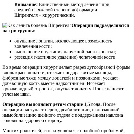
Внимание!
Единственный метод лечения при
средней и тяжелой степени деформации
Шпренгеля – хирургический.
Операции подразделяются
на три группы:
опущение лопатки, исключающее возможность
вовлечения кости;
выполнение опускания наружной части лопатки;
резекция (частичное удаление) лопаточной кости.
Во время операции хирург делает разрез дугообразной формы
вдоль краев лопатки, отсекает недоразвитые мышцы,
фиброзные тяжи между лопаткой и позвонками, усекает
добавочную кость вместе надкостницей. Иссекает
крючковидный отросток, опускает лопатку. После наносит
узловые швы.
Операцию выполняют детям старше 1,5 года.
После
операции наступает период реабилитации, включающий
иммобилизацию шейного отдела с поддержанием наклона
головы на здоровую сторону.
Многих родителей, столкнувшихся с подобной проблемой,