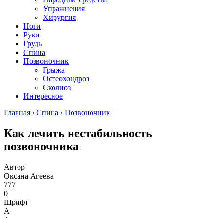
Упражнения
Хирургия
Ноги
Руки
Грудь
Спина
Позвоночник
Грыжа
Остеохондроз
Сколиоз
Интересное
Главная
›
Спина
›
Позвоночник
Как лечить нестабильность
позвоночника
Автор
Оксана Агеева
777
0
Шрифт
А