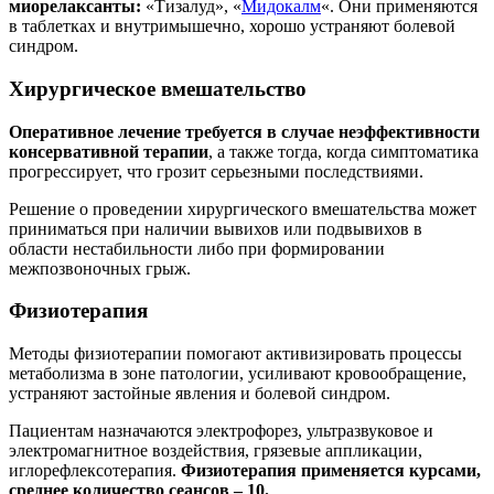
миорелаксанты:
«Тизалуд», «
Мидокалм
«. Они применяются
в таблетках и внутримышечно, хорошо устраняют болевой
синдром.
Хирургическое вмешательство
Оперативное лечение требуется в случае неэффективности
консервативной терапии
, а также тогда, когда симптоматика
прогрессирует, что грозит серьезными последствиями.
Решение о проведении хирургического вмешательства может
приниматься при наличии вывихов или подвывихов в
области нестабильности либо при формировании
межпозвоночных грыж.
Физиотерапия
Методы физиотерапии помогают активизировать процессы
метаболизма в зоне патологии, усиливают кровообращение,
устраняют застойные явления и болевой синдром.
Пациентам назначаются электрофорез, ультразвуковое и
электромагнитное воздействия, грязевые аппликации,
иглорефлексотерапия.
Физиотерапия применяется курсами,
среднее количество сеансов – 10.