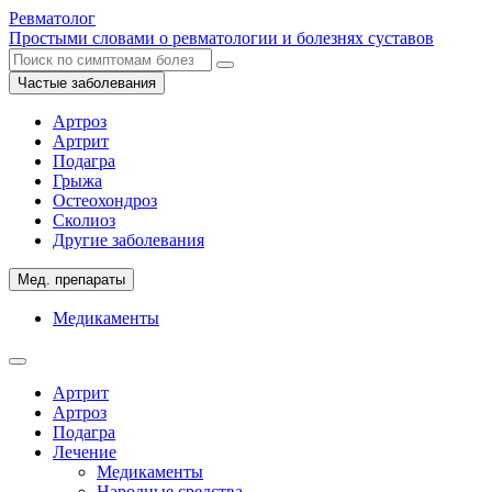
Ревматолог
Простыми словами о ревматологии и болезнях суставов
Частые заболевания
Артроз
Артрит
Подагра
Грыжа
Остеохондроз
Сколиоз
Другие заболевания
Мед. препараты
Медикаменты
Артрит
Артроз
Подагра
Лечение
Медикаменты
Народные средства