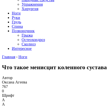
Упражнения
Хирургия
Ноги
Руки
Грудь
Спина
Позвоночник
Грыжа
Остеохондроз
Сколиоз
Интересное
Главная
›
Ноги
Что такое менисцит коленного сустава
Автор
Оксана Агеева
767
0
Шрифт
А
А