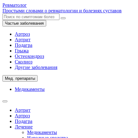
Ревматолог
Простыми словами о ревматологии и болезнях суставов
Частые заболевания
Артроз
Артрит
Подагра
Грыжа
Остеохондроз
Сколиоз
Другие заболевания
Мед. препараты
Медикаменты
Артрит
Артроз
Подагра
Лечение
Медикаменты
Народные средства