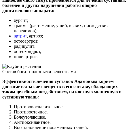
Наиболее часто тамус применяется для лечения суставных
болезней и других нарушений работы опорно-
двигательного аппарата:
бурсит;
травмы (растяжение, ушиб, вывих, последствия
переломов);
артрит
, артроз;
остеоартроз;
радикулит;
остеохондроз;
полиартрит.
Состав богат полезными веществами
Эффективность лечения суставов Адамовым корнем
достигается за счет веществ в его составе, обладающих
таким целебным воздействием, на костную мышечную и
суставную ткань:
Противовоспалительное.
Противоотечное.
Болеутоляющее.
Антиоксидантное.
Восстановление пораженных тканей.