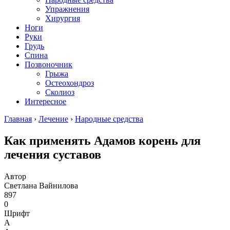
Упражнения
Хирургия
Ноги
Руки
Грудь
Спина
Позвоночник
Грыжа
Остеохондроз
Сколиоз
Интересное
Главная
›
Лечение
›
Народные средства
Как применять Адамов корень для
лечения суставов
Автор
Светлана Вайнилова
897
0
Шрифт
А