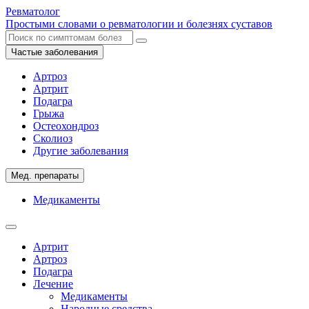
Ревматолог
Простыми словами о ревматологии и болезнях суставов
Частые заболевания
Артроз
Артрит
Подагра
Грыжа
Остеохондроз
Сколиоз
Другие заболевания
Мед. препараты
Медикаменты
Артрит
Артроз
Подагра
Лечение
Медикаменты
Народные средства