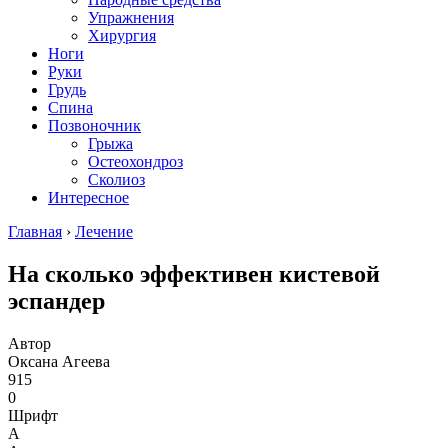
Упражнения
Хирургия
Ноги
Руки
Грудь
Спина
Позвоночник
Грыжа
Остеохондроз
Сколиоз
Интересное
Главная
›
Лечение
На сколько эффективен кистевой
эспандер
Автор
Оксана Агеева
915
0
Шрифт
А